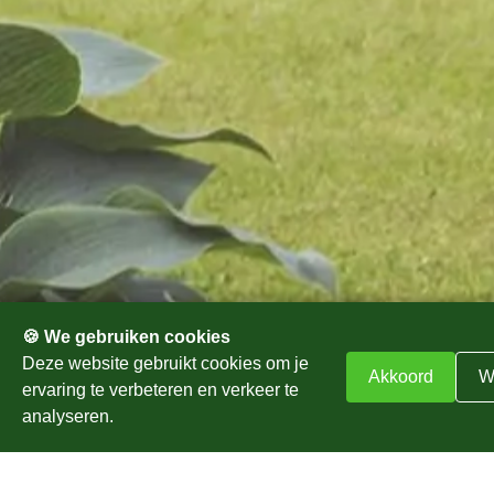
Aantrekkelijke onderhoudscontracten
Jaarrond een verzorgd tuin zonder zorgen
Altijd een onderhoudsplan op maat
Diepgaande kennis van beplantingen en
tuinstijlen
Zakelijk en particulier
Professioneel advies
🍪 We gebruiken cookies
Deze website gebruikt cookies om je
Akkoord
W
ervaring te verbeteren en verkeer te
Altijd een verzorgde tuin?
analyseren.
Kies voor tuinonderhoud