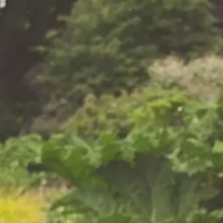
behoeften
Gazon maaien
Boomverzorging / kappen
ving
 zakelijke
nderhoud:
et respect