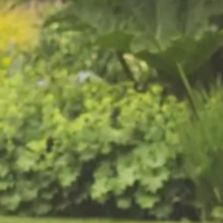
Een gezonde en verzorgde
tuin in Dronten begint met
professioneel
tuinonderhoud
Bent u op zoek naar een betrouwbare hovenier
in Dronten? Van Kempen Tuinen is uw
hoveniersbedrijf voor tuinaanleg, tuinonderhoud
en tuinrenovatie in Dronten en omgeving.
Of u nu een compleet nieuwe tuin wilt of uw
bestaande tuin wilt laten opknappen, onze
hoveniers maken van uw tuin in Dronten een
verzorgde droomtuin.