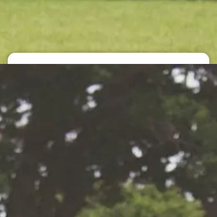
Contact
Offerte aanvragen
Periodiek of eenmalig
tuinonderhoud
eenmalige
Veelgevraagde
r door
onderhoudswerkzaamheden
en: bij Van
te adres.
Snoeien van hagen
 maat
Onkruid verwijderen
ngs om uw
n. We
Plantenborders snoeien en opfrissen
et
Bemesten van gazon en borders
rhoud
Reinigen van bestrating