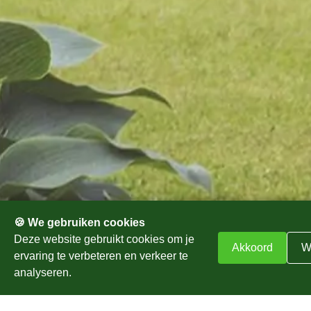
Aantrekkelijke onderhoudscontracten
Jaarrond een verzorgd tuin zonder zorgen
Altijd een onderhoudsplan op maat
Diepgaande kennis van beplantingen en
tuinstijlen
Zakelijk en particulier
Professioneel advies
🍪 We gebruiken cookies
Deze website gebruikt cookies om je
Akkoord
W
ervaring te verbeteren en verkeer te
Altijd een verzorgde tuin?
analyseren.
Kies voor tuinonderhoud