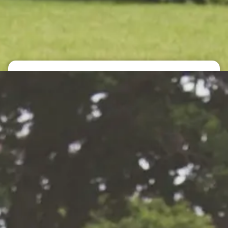
Contact
Offerte aanvragen
Periodiek of eenmalig
tuinonderhoud
te heeft aan een eenmalige
Veelgevraagde
w tuin het hele jaar door
onderhoudswerk
ilt laten onderhouden: bij Van
ent u aan het juiste adres.
Snoeien van hagen
houdscontract op maat
Onkruid verwijderen
vaste momenten langs om uw
e conditie te houden. We
Plantenborders snoeien
d vooraf wat er moet
Bemesten van gazon e
temmen het onderhoud
Reinigen van bestrating