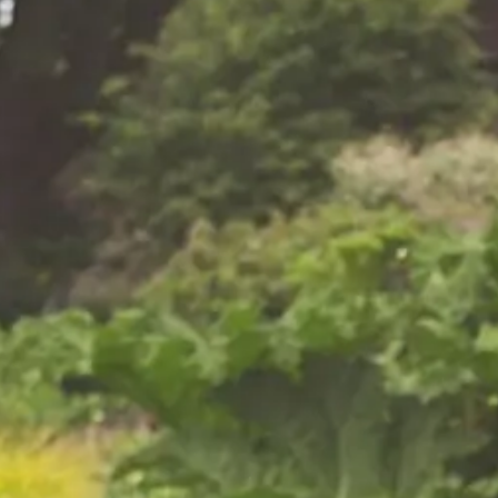
 uw wensen en de behoeften
Gazon maaien
Boomverzorging / kapp
ange ervaring in
in Ermelo en omgeving
el particuliere als zakelijke
oeiwerk tot gazononderhoud:
vuldig, netjes en met respect