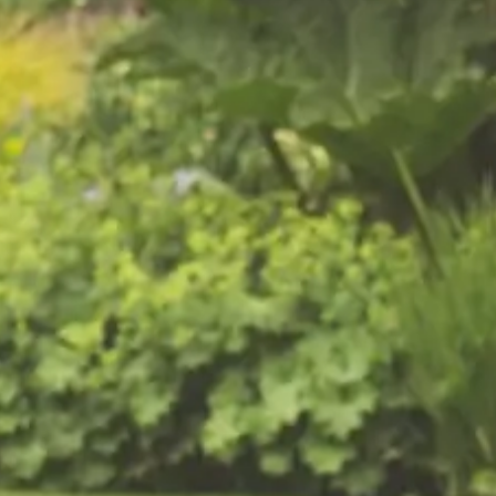
Een gezonde en verzorgde
tuin in Elburg begint met
professioneel
tuinonderhoud
Bent u op zoek naar een betrouwbare hovenier
in Elburg? Van Kempen Tuinen is uw
hoveniersbedrijf voor tuinaanleg, tuinonderhoud
en tuinrenovatie in Elburg en omgeving.
Of u nu een compleet nieuwe tuin wilt of uw
bestaande tuin wilt laten opknappen, onze
hoveniers maken van uw tuin in Elburg een
verzorgde droomtuin.