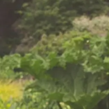
rvaring in
melo en omgeving
ticuliere als zakelijke
k tot gazononderhoud:
, netjes en met respect