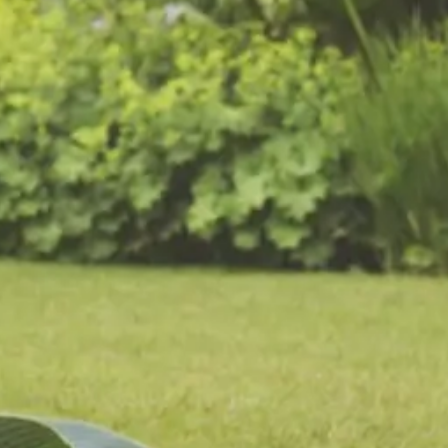
De voordelen van
tuinonderhoud door Van
Kempen Tuinen
Eenmalig of periodiek onderhoud op maat
Aantrekkelijke onderhoudscontracten