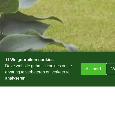
Jaarrond een verzorgd tuin zonder zorgen
Altijd een onderhoudsplan op maat
Diepgaande kennis van beplantingen en
tuinstijlen
Zakelijk en particulier
Professioneel advies
🍪 We gebruiken cookies
Deze website gebruikt cookies om je
Akkoord
W
ervaring te verbeteren en verkeer te
analyseren.
Altijd een verzorgde tuin?
Kies voor tuinonderhoud
door onze vakmensen.