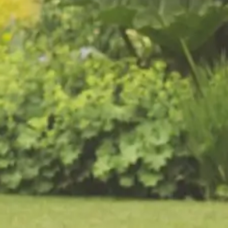
tuin in Vaassen begint met
professioneel
tuinonderhoud
Bent u op zoek naar een betrouwbare hovenier
in Vaassen? Van Kempen Tuinen is uw
hoveniersbedrijf voor tuinaanleg, tuinonderhoud
en tuinrenovatie in Vaassen en omgeving.
Of u nu een compleet nieuwe tuin wilt of uw
bestaande tuin wilt laten opknappen, onze
hoveniers maken van uw tuin in Vaassen een
verzorgde droomtuin.
Contact
Offerte aanvragen