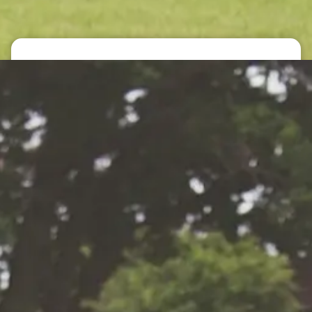
Periodiek of eenmalig
tuinonderhoud
eft aan een eenmalige
Veelgevraagde
n het hele jaar door
onderhoudswerkzaa
ten onderhouden: bij Van
 aan het juiste adres.
Snoeien van hagen
contract op maat
Onkruid verwijderen
 momenten langs om uw
itie te houden. We
Plantenborders snoeien en o
raf wat er moet
Bemesten van gazon en bor
n het onderhoud
Reinigen van bestrating
ensen en de behoeften
Gazon maaien
Boomverzorging / kappen