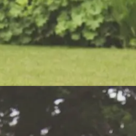
buitenruimte een prachtige buitenbeleving te
maken. Onze vakmannen ontwerpen en
aanleggen tuinen die passen bij het landschap.
Als betrouwbare tuinspecialist en vakman
adviseren wij over de beste opties voor elke tuin.
Contact
Offerte aanvragen
Periodiek of eenmalig
tuinonderhoud
eft aan een eenmalige
Veelgevraagde
n het hele jaar door