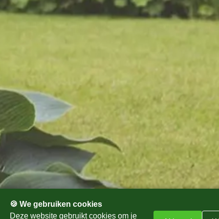
De voordelen van
tuinonderhoud door Van
Kempen Tuinen
Eenmalig of periodiek onderhoud op maat
Aantrekkelijke onderhoudscontracten
Jaarrond een verzorgd tuin zonder zorgen
Altijd een onderhoudsplan op maat
Diepgaande kennis van beplantingen en
tuinstijlen
Zakelijk en particulier
🍪 We gebruiken cookies
Professioneel advies
Deze website gebruikt cookies om je