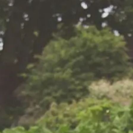
onderhoudswerkzaa
ten onderhouden: bij Van
 aan het juiste adres.
Snoeien van hagen
contract op maat
Onkruid verwijderen
 momenten langs om uw
itie te houden. We
Plantenborders snoeien en o
raf wat er moet
Bemesten van gazon en bor
n het onderhoud
Reinigen van bestrating
ensen en de behoeften
Gazon maaien
Boomverzorging / kappen
rvaring in
melo en omgeving
ticuliere als zakelijke
k tot gazononderhoud:
, netjes en met respect