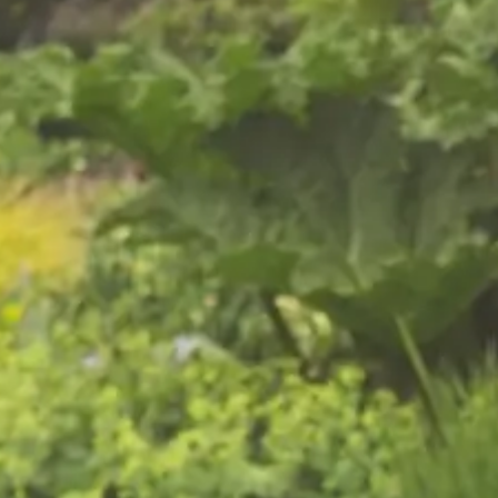
Een gezonde en verzorgde
tuin in Elspeet begint met
professioneel
tuinonderhoud
Op zoek naar de juiste hovenier in Elspeet? Van
Kempen Tuinen is een hoveniersbedrijf
gespecialiseerd op het gebied van tuinontwerp,
tuinaanleg en tuinonderhoud. Elspeet ligt landelijk
gelegen op de Veluwe, ingesloten tussen bos,
heide en landerijen. Deze bosrijke omgeving
vraagt om een hovenier die de lokale situatie
kent. Wij hebben de passie om van uw