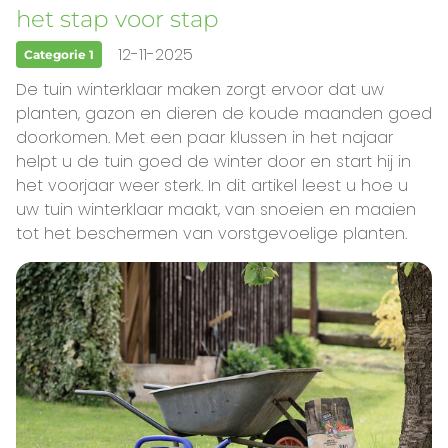
het stap voor stap
12-11-2025
Categorie 1
De tuin winterklaar maken zorgt ervoor dat uw
planten, gazon en dieren de koude maanden goed
doorkomen. Met een paar klussen in het najaar
helpt u de tuin goed de winter door en start hij in
het voorjaar weer sterk. In dit artikel leest u hoe u
uw tuin winterklaar maakt, van snoeien en maaien
tot het beschermen van vorstgevoelige planten.