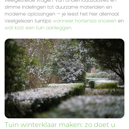
veelgestelde vragen. Van onderhoudsadvies en
slimme indelingen tot duurzame materialen en
moderne oplossingen — je leest het hier allemaal.
Veelgelezen tuintips:
wanneer hortensia snoeien
en
wat kost een tuin aanleggen
.
Tuin winterklaar maken: zo doet u